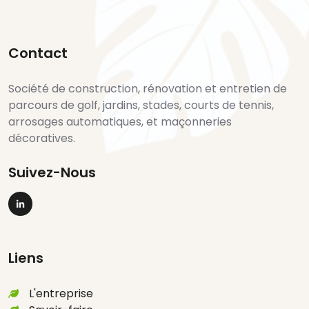
Vous Souhaitez Plus
Contact
D'informations Sur Sev Maroc
Société de construction, rénovation et entretien de
parcours de golf, jardins, stades, courts de tennis,
Entretien Regulier Pour Espaces
arrosages automatiques, et maçonneries
décoratives.
Verts Corporatifs Maroc
Entreprise De Maintenance De
Suivez-Nous
Terrain De Foot Maroc
Suivez-nous sur Linkedin
Solutions Innovantes Pour
Irrigation Des Espaces Verts
Liens
Maroc
Travaux Golfiques Et
L'entreprise