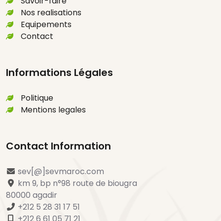
Amenagements Agadir
Savoir-faire
Nos realisations
Entreprise De Construction De
Equipements
Terrains De Sport Maroc
Contact
Terrains De Sport
Amenagements Maroc
Informations Légales
Expert En Design Paysager D
Politique
Entreprises Agadir
Mentions legales
Systeme Irrigation Et Station De
Pompage Agadir
Contact Information
Entreprise De Maintenance De
sev[@]sevmaroc.com
Parcours De Golfs Maroc
km 9, bp n°98 route de biougra
Amenagement De Parcours De
80000 agadir
+212 5 28 31 17 51
Golf Maroc
+212 6 61 05 71 21