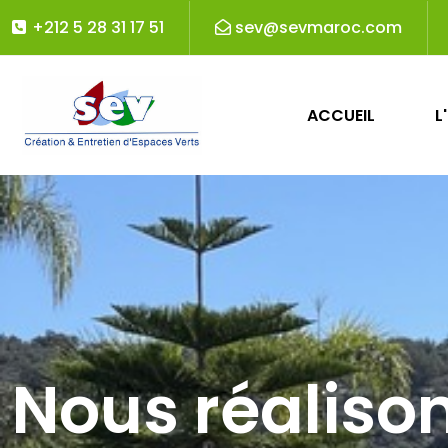
+212 5 28 31 17 51
sev@sevmaroc.com
ACCUEIL
L
Nous réaliso