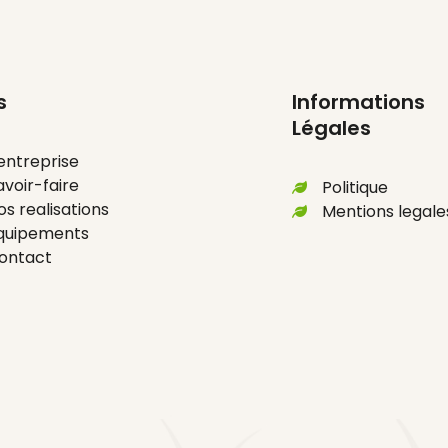
z plus d'informations
s
Informations
Légales
'entreprise
avoir-faire
Politique
os realisations
Mentions legale
quipements
ontact