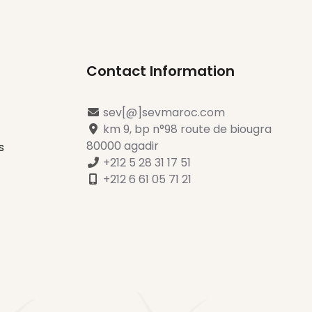
 sur Sev Maroc
Contact Information
sev[@]sevmaroc.com
km 9, bp n°98 route de biougra
80000 agadir
s
+212 5 28 31 17 51
+212 6 61 05 71 21