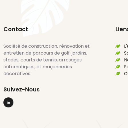
Vous souhaite
Contact
Lien
Société de construction, rénovation et
L
Maintenance Et
entretien de parcours de golf, jardins,
S
stades, courts de tennis, arrosages
N
Entretien Terrain De Foot
automatiques, et maçonneries
E
décoratives.
C
Agadir
Realisation Parcours De
Suivez-Nous
Suivez-nous sur Linkedin
Golfs Agadir
Terrains En Gazon