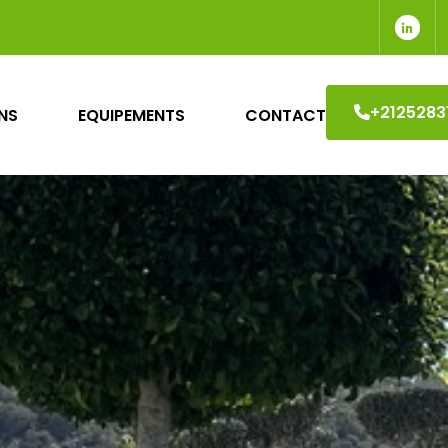
Suiv
+2125283
NS
EQUIPEMENTS
CONTACT