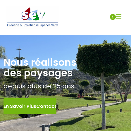
Nous réalisons
des paysages
depuis plus de 25 ans
En Savoir Plus
Contact