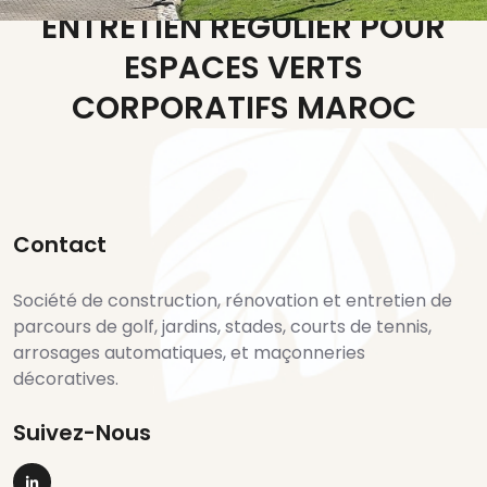
ENTRETIEN REGULIER POUR
ESPACES VERTS
CORPORATIFS MAROC
Vous Souhaitez Plus
Contact
D'informations Sur Sev Maroc
Société de construction, rénovation et entretien de
parcours de golf, jardins, stades, courts de tennis,
Entreprise De Maintenance De
arrosages automatiques, et maçonneries
décoratives.
Terrain De Foot Maroc
Expert En Design Paysager D
Suivez-Nous
Entreprises Agadir
Suivez-nous sur Linkedin