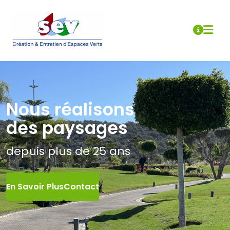
Nous réalisons
des paysages
depuis plus de 25 ans
En Savoir Plus
Contact