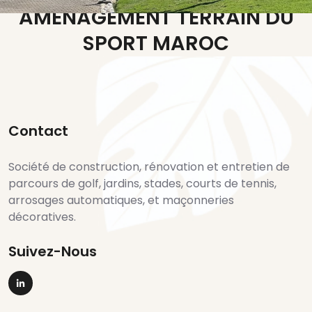
AMENAGEMENT TERRAIN DU
SPORT MAROC
Vous Souhaitez Plus
Contact
D'informations Sur Sev Maroc
Société de construction, rénovation et entretien de
parcours de golf, jardins, stades, courts de tennis,
Realisation Parcours De Golfs
arrosages automatiques, et maçonneries
décoratives.
Agadir
Les Tendances Actuelles En
Suivez-Nous
Amenagement Paysager A
Suivez-nous sur Linkedin
Agadir